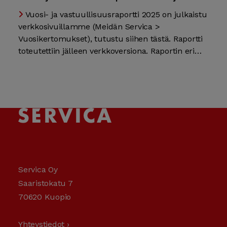
Vuosi- ja vastuullisuusraportti 2025 on julkaistu
verkkosivuillamme (Meidän Servica >
Vuosikertomukset), tutustu siihen tästä. Raportti
toteutettiin jälleen verkkoversiona. Raportin eri…
Servica Oy
Saaristokatu 7
70620 Kuopio
Yhteystiedot ›