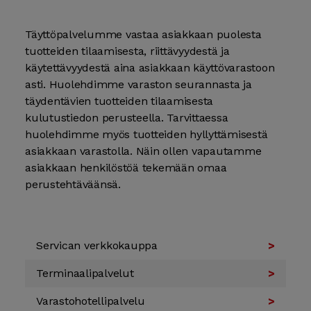
Täyttöpalvelumme vastaa asiakkaan puolesta
tuotteiden tilaamisesta, riittävyydestä ja
käytettävyydestä aina asiakkaan käyttövarastoon
asti. Huolehdimme varaston seurannasta ja
täydentävien tuotteiden tilaamisesta
kulutustiedon perusteella. Tarvittaessa
huolehdimme myös tuotteiden hyllyttämisestä
asiakkaan varastolla. Näin ollen vapautamme
asiakkaan henkilöstöä tekemään omaa
perustehtäväänsä.
Servican verkko­kauppa
Terminaali­palvelut
Varasto­hotelli­palvelu