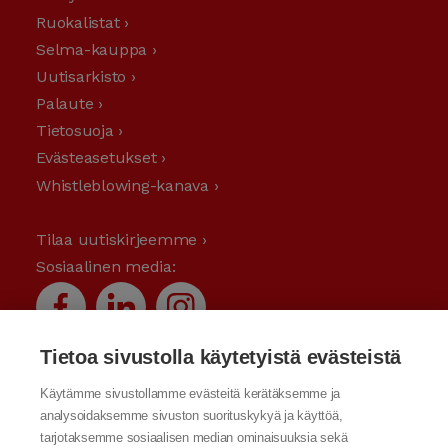
Ruokalistat ›
Selma-kauppa ›
Uutisarkisto ›
Palaute ›
Tietosuoja ›
Evästeasetukset ›
Whistleblowing-kanava ›
Tilaa uutiskirjeemme ›
Sosiaalinen media:
Tietoa sivustolla käytetyistä evästeistä
Käytämme sivustollamme evästeitä kerätäksemme ja
analysoidaksemme sivuston suorituskykyä ja käyttöä,
tarjotaksemme sosiaalisen median ominaisuuksia sekä