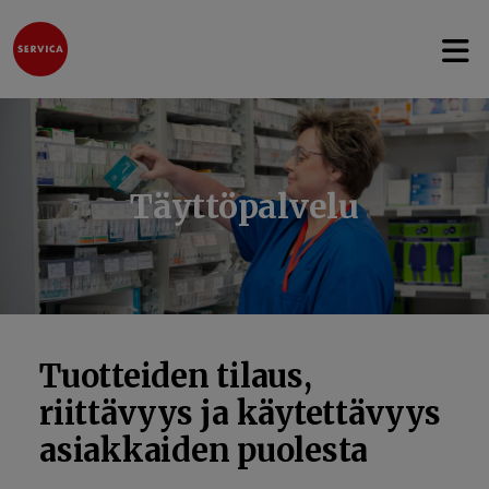
Avaa 
Hyppää sisältöön
Täyttöpalvelu
Tuotteiden tilaus,
riittävyys ja käytettävyys
asiakkaiden puolesta