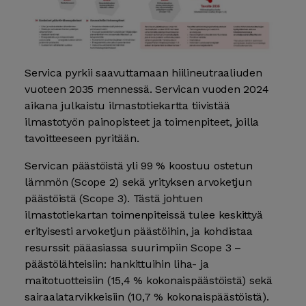
Servica pyrkii saavuttamaan hiilineutraaliuden
vuoteen 2035 mennessä. Servican vuoden 2024
aikana julkaistu ilmastotiekartta tiivistää
ilmastotyön painopisteet ja toimenpiteet, joilla
tavoitteeseen pyritään.
Servican päästöistä yli 99 % koostuu ostetun
lämmön (Scope 2) sekä yrityksen arvoketjun
päästöistä (Scope 3). Tästä johtuen
ilmastotiekartan toimenpiteissä tulee keskittyä
erityisesti arvoketjun päästöihin, ja kohdistaa
resurssit pääasiassa suurimpiin Scope 3 –
päästölähteisiin: hankittuihin liha- ja
maitotuotteisiin (15,4 % kokonaispäästöistä) sekä
sairaalatarvikkeisiin (10,7 % kokonaispäästöistä).