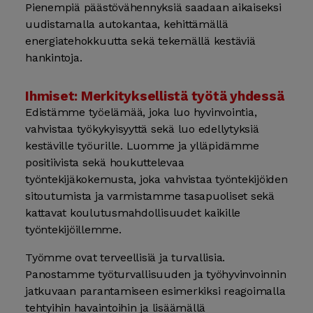
Pienempiä päästövähennyksiä saadaan aikaiseksi
uudistamalla autokantaa, kehittämällä
energiatehokkuutta sekä tekemällä kestäviä
hankintoja.
Ihmiset: Merkityksellistä työtä yhdessä
Edistämme työelämää, joka luo hyvinvointia,
vahvistaa työkykyisyyttä sekä luo edellytyksiä
kestäville työurille. Luomme ja ylläpidämme
positiivista sekä houkuttelevaa
työntekijäkokemusta, joka vahvistaa työntekijöiden
sitoutumista ja varmistamme tasapuoliset sekä
kattavat koulutusmahdollisuudet kaikille
työntekijöillemme.
Työmme ovat terveellisiä ja turvallisia.
Panostamme työturvallisuuden ja työhyvinvoinnin
jatkuvaan parantamiseen esimerkiksi reagoimalla
tehtyihin havaintoihin ja lisäämällä