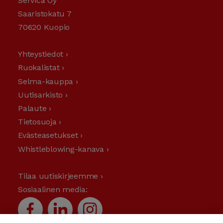
Servica Oy
Saaristokatu 7
70620 Kuopio
Yhteystiedot ›
Ruokalistat ›
Selma-kauppa ›
Uutisarkisto ›
Palaute ›
Tietosuoja ›
Evästeasetukset ›
Whistleblowing-kanava ›
Tilaa uutiskirjeemme ›
Sosiaalinen media: