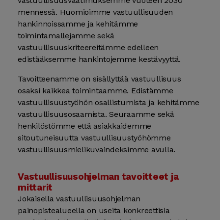
vastuullisuusvaatimuksemme vuoteen 2030
mennessä. Huomioimme vastuullisuuden
hankinnoissamme ja kehitämme
toimintamallejamme sekä
vastuullisuuskriteereitämme edelleen
edistääksemme hankintojemme kestävyyttä.
Tavoitteenamme on sisällyttää vastuullisuus
osaksi kaikkea toimintaamme. Edistämme
vastuullisuustyöhön osallistumista ja kehitämme
vastuullisuusosaamista. Seuraamme sekä
henkilöstömme että asiakkaidemme
sitoutuneisuutta vastuullisuustyöhömme
vastuullisuusmielikuvaindeksimme avulla.
Vastuullisuusohjelman tavoitteet ja
mittarit
Jokaisella vastuullisuusohjelman
painopistealueella on useita konkreettisia