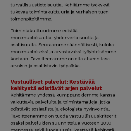
turvallisuustietoisuutta. Kehitämme työkykyä
tukevaa toimintakulttuuria ja varhaisen tuen
toimenpiteitämme.
Toimintakulttuurimme edistää
monimuotoisuutta, yhdenvertaisuutta ja
osallisuutta. Seuraamme säännöllisesti, kuinka
monimuotoiseksi ja arvostavaksi työyhteisömme
koetaan. Tavoitteenamme on olla alueen tasa-
arvoisin ja osallistavin työpaikka.
Vastuulliset palvelut: Kestävää
kehitystä edistävät arjen palvelut
Kehitämme yhdessä kumppaneidemme kanssa
vaikuttavia palveluita ja toimintamalleja, jotka
edistävät sosiaalista ja ekologista hyvinvointia.
Tavoitteenamme on tuoda vastuullisuuskriteerit
osaksi palveluiden suunnittelua vuoteen 2030
mennessä sekä luoda uusia, kestävää kehitystä