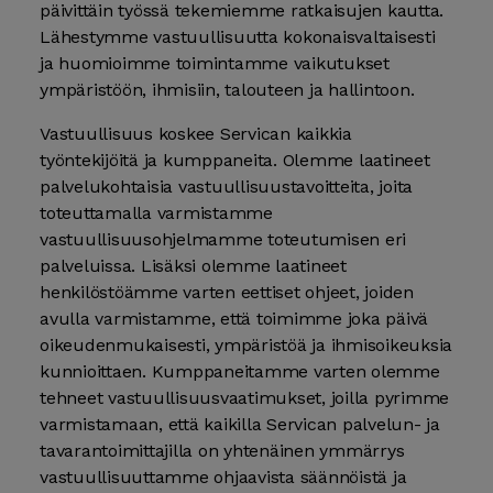
päivittäin työssä tekemiemme ratkaisujen kautta.
Lähestymme vastuullisuutta kokonaisvaltaisesti
ja huomioimme toimintamme vaikutukset
ympäristöön, ihmisiin, talouteen ja hallintoon.
Vastuullisuus koskee Servican kaikkia
työntekijöitä ja kumppaneita. Olemme laatineet
palvelukohtaisia vastuullisuustavoitteita, joita
toteuttamalla varmistamme
vastuullisuusohjelmamme toteutumisen eri
palveluissa. Lisäksi olemme laatineet
henkilöstöämme varten eettiset ohjeet, joiden
avulla varmistamme, että toimimme joka päivä
oikeudenmukaisesti, ympäristöä ja ihmisoikeuksia
kunnioittaen. Kumppaneitamme varten olemme
tehneet vastuullisuusvaatimukset, joilla pyrimme
varmistamaan, että kaikilla Servican palvelun- ja
tavarantoimittajilla on yhtenäinen ymmärrys
vastuullisuuttamme ohjaavista säännöistä ja