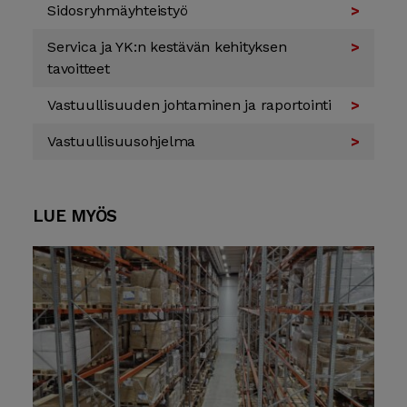
Sidos­ryhmä­yhteis­työ
Servica ja YK:n kestävän kehityksen
tavoitteet
Vastuullisuuden johtaminen ja raportointi
Vastuul­lisuus­ohjelma
LUE MYÖS