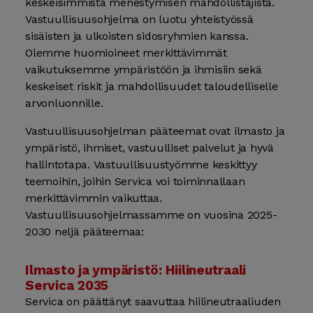
keskeisimmistä menestymisen mahdollistajista.
Vastuullisuusohjelma on luotu yhteistyössä
sisäisten ja ulkoisten sidosryhmien kanssa.
Olemme huomioineet merkittävimmät
vaikutuksemme ympäristöön ja ihmisiin sekä
keskeiset riskit ja mahdollisuudet taloudelliselle
arvonluonnille.
Vastuullisuusohjelman pääteemat ovat ilmasto ja
ympäristö, ihmiset, vastuulliset palvelut ja hyvä
hallintotapa. Vastuullisuustyömme keskittyy
teemoihin, joihin Servica voi toiminnallaan
merkittävimmin vaikuttaa.
Vastuullisuusohjelmassamme on vuosina 2025-
2030 neljä pääteemaa:
Ilmasto ja ympäristö: Hiilineutraali
Servica 2035
Servica on päättänyt saavuttaa hiilineutraaliuden