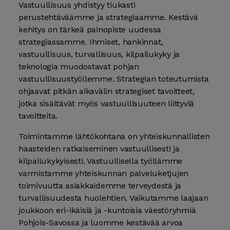
Vastuullisuus yhdistyy tiukasti
perustehtäväämme ja strategiaamme. Kestävä
kehitys on tärkeä painopiste uudessa
strategiassamme. Ihmiset, hankinnat,
vastuullisuus, turvallisuus, kilpailukyky ja
teknologia muodostavat pohjan
vastuullisuustyöllemme. Strategian toteutumista
ohjaavat pitkän aikavälin strategiset tavoitteet,
jotka sisältävät myös vastuullisuuteen liittyviä
tavoitteita.
Toimintamme lähtökohtana on yhteiskunnallisten
haasteiden ratkaiseminen vastuullisesti ja
kilpailukykyisesti. Vastuullisella työllämme
varmistamme yhteiskunnan palveluketjujen
toimivuutta asiakkaidemme terveydestä ja
turvallisuudesta huolehtien. Vaikutamme laajaan
joukkoon eri-ikäisiä ja -kuntoisia väestöryhmiä
Pohjois-Savossa ja luomme kestävää arvoa