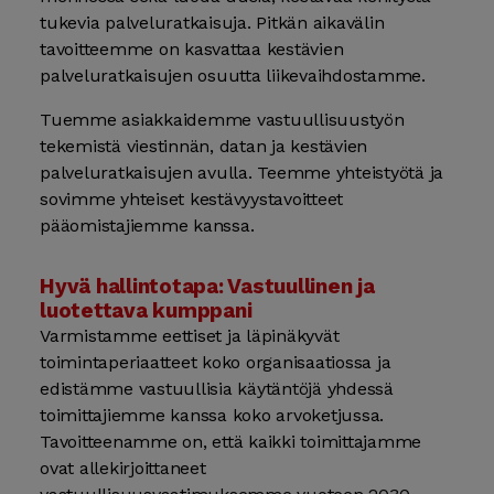
tukevia palveluratkaisuja. Pitkän aikavälin
tavoitteemme on kasvattaa kestävien
palveluratkaisujen osuutta liikevaihdostamme.
Tuemme asiakkaidemme vastuullisuustyön
tekemistä viestinnän, datan ja kestävien
palveluratkaisujen avulla. Teemme yhteistyötä ja
sovimme yhteiset kestävyystavoitteet
pääomistajiemme kanssa.
Hyvä hallintotapa: Vastuullinen ja
luotettava kumppani
Varmistamme eettiset ja läpinäkyvät
toimintaperiaatteet koko organisaatiossa ja
edistämme vastuullisia käytäntöjä yhdessä
toimittajiemme kanssa koko arvoketjussa.
Tavoitteenamme on, että kaikki toimittajamme
ovat allekirjoittaneet