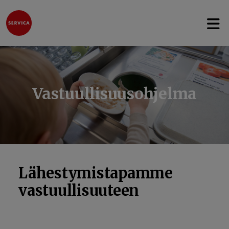
Avaa 
Hyppää sisältöön
Vastuullisuusohjelma
Lähestymistapamme
vastuullisuuteen