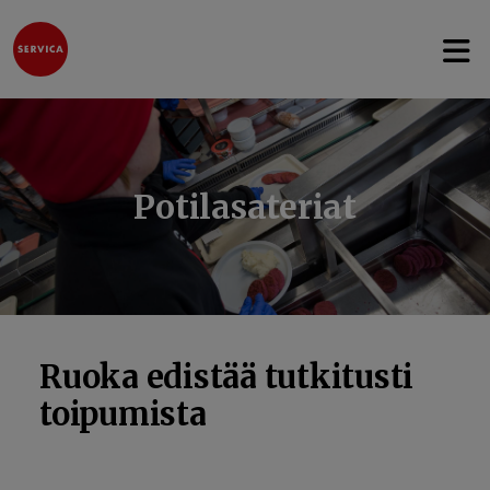
Avaa 
Hyppää sisältöön
Potilasateriat
Ruoka edistää tutkitusti
toipumista