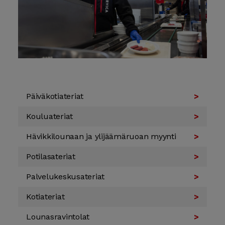
Päivä­koti­ateriat
Koulu­ateriat
Hävikki­lounaan ja yli­jäämä­ruoan myynti
Potilas­ateriat
Palvelu­keskus­ateriat
Koti­ateriat
Lounas­ravintolat