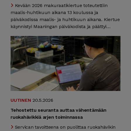
Kevään 2026 makuraatikiertue toteutettiin
maalis-huhtikuun aikana 13 koulussa ja
päiväkodissa maalis- ja huhtikuun aikana. Kiertue
käynnistyi Maaningan päiväkodista ja päättyi…
UUTINEN
20.5.2026
Tehostettu seuranta auttaa vähentämään
ruokahävikkiä arjen toiminnassa
Servican tavoitteena on puolittaa ruokahävikin