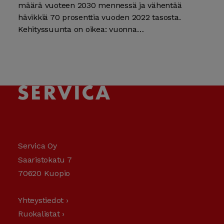
määrä vuoteen 2030 mennessä ja vähentää
hävikkiä 70 prosenttia vuoden 2022 tasosta.
Kehityssuunta on oikea: vuonna…
Servica Oy
Saaristokatu 7
70620 Kuopio
Yhteystiedot ›
Ruokalistat ›