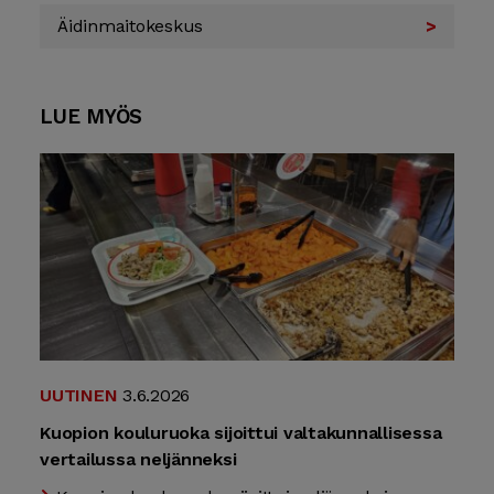
Äidin­maito­keskus
LUE MYÖS
UUTINEN
3.6.2026
Kuopion kouluruoka sijoittui valtakunnallisessa
vertailussa neljänneksi