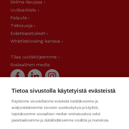
Selma-kauppa ›
Uutisarkisto ›
Palaute ›
Tietosuoja ›
Evästeasetukset ›
Whistleblowing-kanava ›
Tilaa uutiskirjeemme ›
Sosiaalinen media:
Tietoa sivustolla käytetyistä evästeistä
Käytämme sivustollamme evästeitä kerätäksemme ja
analysoidaksemme sivuston suorituskykyä ja käyttöä,
tarjotaksemme sosiaalisen median ominaisuuksia sekä
parantaaksemme ja räätälöidäksemme sisältöä ja mainoksia.