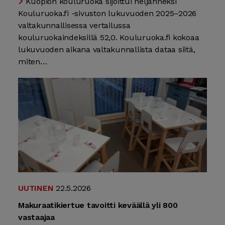
Kuopion kouluruoka sijoittui neljänneksi
Kouluruoka.fi -sivuston lukuvuoden 2025–2026
valtakunnallisessa vertailussa
kouluruokaindeksillä 52,0. Kouluruoka.fi kokoaa
lukuvuoden aikana valtakunnallista dataa siitä,
miten…
UUTINEN
22.5.2026
Makuraatikiertue tavoitti keväällä yli 800
vastaajaa