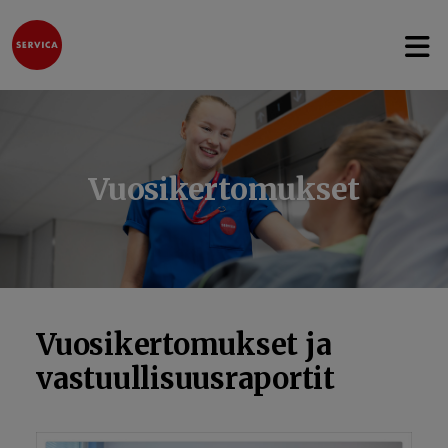
Avaa 
Hyppää sisältöön
Vuosikertomukset
Vuosikertomukset ja
vastuullisuusraportit