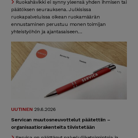
Ruokahävikki ei synny yleensä yhden ihmisen tai
päätöksen seurauksena. Julkisissa
ruokapalveluissa oikean ruokamäärän
ennustaminen perustuu monen toimijan
yhteistyöhön ja ajantasaiseen…
UUTINEN
29.6.2026
Servican muutosneuvottelut päätettiin –
organisaatiorakenteita tiivistetään
Servica on päättänyt palveluliiketoimintoja ja