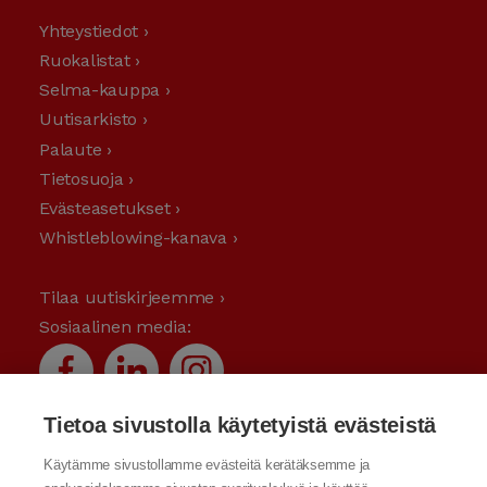
Yhteystiedot ›
Ruokalistat ›
Selma-kauppa ›
Uutisarkisto ›
Palaute ›
Tietosuoja ›
Evästeasetukset ›
Whistleblowing-kanava ›
Tilaa uutiskirjeemme ›
Sosiaalinen media:
Tietoa sivustolla käytetyistä evästeistä
Käytämme sivustollamme evästeitä kerätäksemme ja