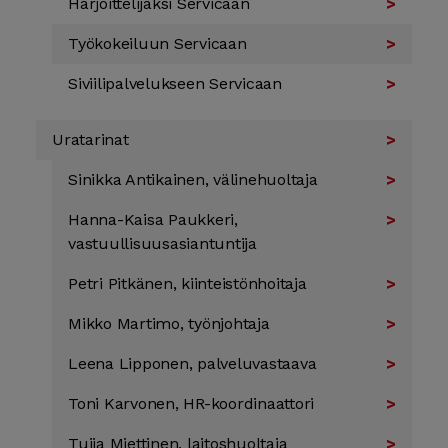
Harjoit­teli­jaksi Servicaan
Työ­kokeiluun Servicaan
Siviili­palvelukseen Servicaan
Uratarinat
Sinikka Antikainen, välinehuoltaja
Hanna-Kaisa Paukkeri,
vastuullisuusasiantuntija
Petri Pitkänen, kiinteistönhoitaja
Mikko Martimo, työn­johtaja
Leena Lipponen, palvelu­vastaava
Toni Karvonen, HR-­koordi­naattori
Tuija Miettinen, laitos­huoltaja