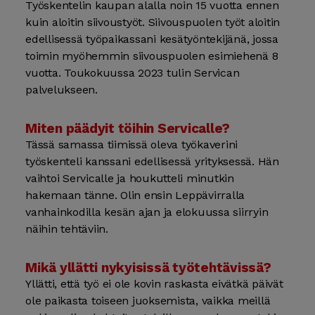
Työskentelin kaupan alalla noin 15 vuotta ennen
kuin aloitin siivoustyöt. Siivouspuolen työt aloitin
edellisessä työpaikassani kesätyöntekijänä, jossa
toimin myöhemmin siivouspuolen esimiehenä 8
vuotta. Toukokuussa 2023 tulin Servican
palvelukseen.
Miten päädyit töihin Servicalle?
Tässä samassa tiimissä oleva työkaverini
työskenteli kanssani edellisessä yrityksessä. Hän
vaihtoi Servicalle ja houkutteli minutkin
hakemaan tänne. Olin ensin Leppävirralla
vanhainkodilla kesän ajan ja elokuussa siirryin
näihin tehtäviin.
Mikä yllätti nykyisissä työtehtävissä?
Yllätti, että työ ei ole kovin raskasta eivätkä päivät
ole paikasta toiseen juoksemista, vaikka meillä