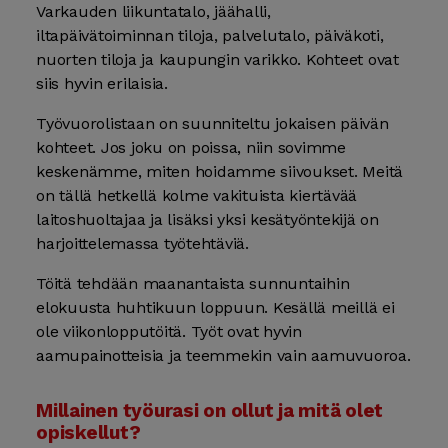
Varkauden liikuntatalo, jäähalli,
iltapäivätoiminnan tiloja, palvelutalo, päiväkoti,
nuorten tiloja ja kaupungin varikko. Kohteet ovat
siis hyvin erilaisia.
Työvuorolistaan on suunniteltu jokaisen päivän
kohteet. Jos joku on poissa, niin sovimme
keskenämme, miten hoidamme siivoukset. Meitä
on tällä hetkellä kolme vakituista kiertävää
laitoshuoltajaa ja lisäksi yksi kesätyöntekijä on
harjoittelemassa työtehtäviä.
Töitä tehdään maanantaista sunnuntaihin
elokuusta huhtikuun loppuun. Kesällä meillä ei
ole viikonlopputöitä. Työt ovat hyvin
aamupainotteisia ja teemmekin vain aamuvuoroa.
Millainen työurasi on ollut ja mitä olet
opiskellut?