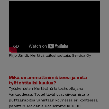
Pirjo Jäntti, kiertävä laitoshuoltaja, Servica Oy
Mikä on ammattinimikkeesi ja mitä
työtehtäviisi kuuluu?
Työskentelen kiertävänä laitoshuoltajana
Varkaudessa. Työtehtävät ovat siivoamista ja
puhtaanapitoa vähintään kolmessa eri kohteessa
päivittäin. Meidän alueellemme kuuluu