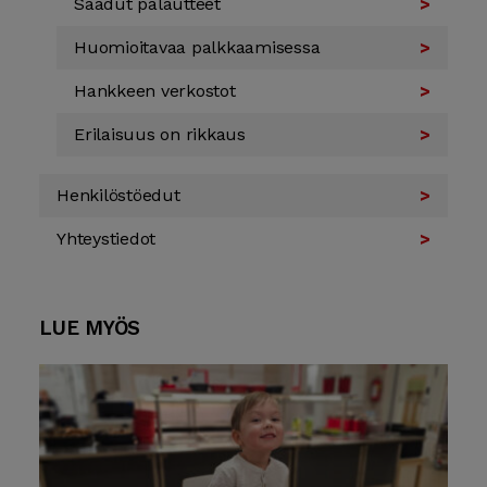
Saadut palautteet
Huomioitavaa palkkaamisessa
Hankkeen verkostot
Erilaisuus on rikkaus
Henkilöstö­edut
Yhteys­tiedot
LUE MYÖS