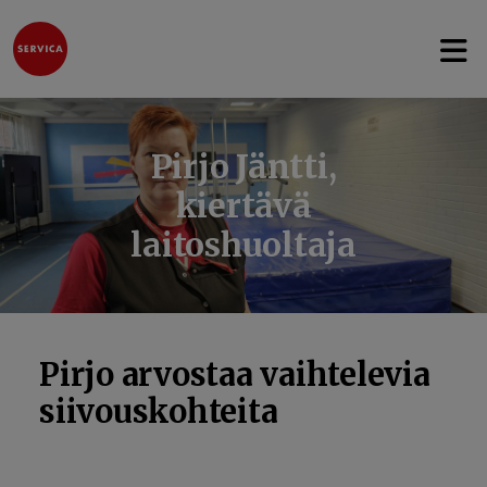
Avaa 
Hyppää sisältöön
Pirjo Jäntti,
kiertävä
laitoshuoltaja
Pirjo arvostaa vaihtelevia
siivouskohteita