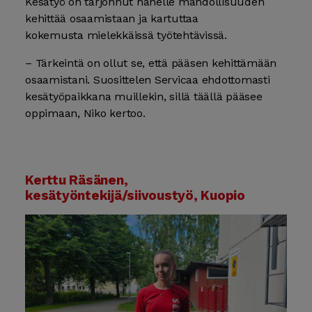
Kesätyö on tarjonnut hänelle mahdollisuuden
kehittää osaamistaan ja kartuttaa
kokemusta mielekkäissä työtehtävissä.
– Tärkeintä on ollut se, että pääsen kehittämään
osaamistani. Suosittelen Servicaa ehdottomasti
kesätyöpaikkana muillekin, sillä täällä pääsee
oppimaan, Niko kertoo.
Kerttu Räsänen,
kesätyöntekijä/siivoustyö, Kuopio