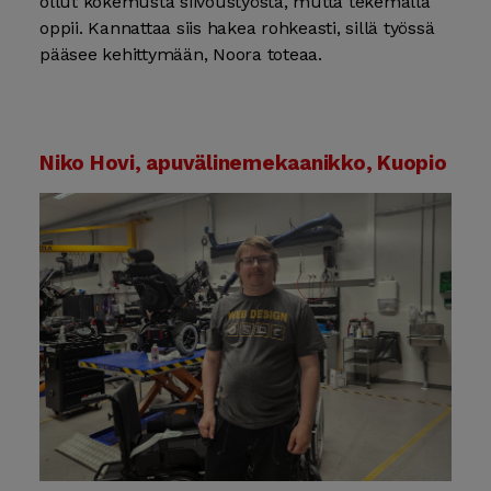
ollut kokemusta siivoustyöstä, mutta tekemällä
oppii. Kannattaa siis hakea rohkeasti, sillä työssä
pääsee kehittymään, Noora toteaa.
Niko Hovi, apuvälinemekaanikko, Kuopio