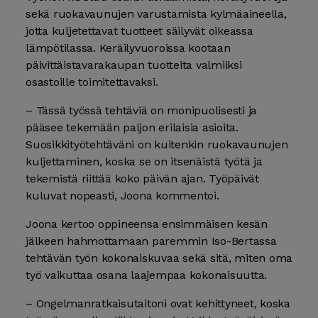
sekä ruokavaunujen varustamista kylmäaineella,
jotta kuljetettavat tuotteet säilyvät oikeassa
lämpötilassa. Keräilyvuoroissa kootaan
päivittäistavarakaupan tuotteita valmiiksi
osastoille toimitettavaksi.
– Tässä työssä tehtäviä on monipuolisesti ja
pääsee tekemään paljon erilaisia asioita.
Suosikkityötehtäväni on kuitenkin ruokavaunujen
kuljettaminen, koska se on itsenäistä työtä ja
tekemistä riittää koko päivän ajan. Työpäivät
kuluvat nopeasti, Joona kommentoi.
Joona kertoo oppineensa ensimmäisen kesän
jälkeen hahmottamaan paremmin Iso-Bertassa
tehtävän työn kokonaiskuvaa sekä sitä, miten oma
työ vaikuttaa osana laajempaa kokonaisuutta.
– Ongelmanratkaisutaitoni ovat kehittyneet, koska