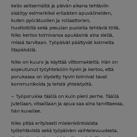
kello seitsemältä ja päivän aikana tehtäviin
sisältyy esimerkiksi erilaisten apuvälineiden,
kuten pyörätuolien ja rollaattorien,
huoltotöitä sekä pesulan puolella tehtäviä töitä.
Niko kertoo toimivansa apukäsinä aina siellä,
missä tarvitaan. Työpäivät päättyvät kolmelta
iltapäivällä.
Niko on kuuro ja käyttää viittomakieltä. Hän on
sopeutunut työyhteisöön hyvin ja kertoo, että
porukassa on löydetty hyvin toimivat tavat
kommunikoida ja tehdä yhteistyötä.
– Työporukka täällä on kuin pieni perhe. Täällä
jutellaan, vitsaillaan ja apua saa aina tarvittaessa,
hän kuvailee.
Niko pitää erityisesti mielenkiintoisista
työtehtävistä sekä työpäivien vaihtelevuudesta.