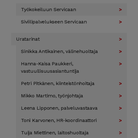
Työ­kokeiluun Servicaan
Siviili­palvelukseen Servicaan
Uratarinat
Sinikka Antikainen, välinehuoltaja
Hanna-Kaisa Paukkeri,
vastuullisuusasiantuntija
Petri Pitkänen, kiinteistönhoitaja
Mikko Martimo, työn­johtaja
Leena Lipponen, palvelu­vastaava
Toni Karvonen, HR-­koordi­naattori
Tuija Miettinen, laitos­huoltaja