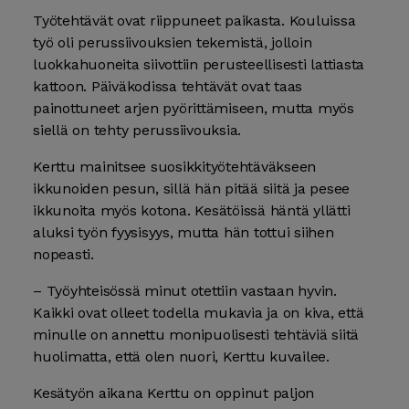
Työtehtävät ovat riippuneet paikasta. Kouluissa
työ oli perussiivouksien tekemistä, jolloin
luokkahuoneita siivottiin perusteellisesti lattiasta
kattoon. Päiväkodissa tehtävät ovat taas
painottuneet arjen pyörittämiseen, mutta myös
siellä on tehty perussiivouksia.
Kerttu mainitsee suosikkityötehtäväkseen
ikkunoiden pesun, sillä hän pitää siitä ja pesee
ikkunoita myös kotona. Kesätöissä häntä yllätti
aluksi työn fyysisyys, mutta hän tottui siihen
nopeasti.
– Työyhteisössä minut otettiin vastaan hyvin.
Kaikki ovat olleet todella mukavia ja on kiva, että
minulle on annettu monipuolisesti tehtäviä siitä
huolimatta, että olen nuori, Kerttu kuvailee.
Kesätyön aikana Kerttu on oppinut paljon