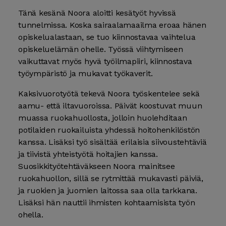
Tänä kesänä Noora aloitti kesätyöt hyvissä
tunnelmissa. Koska sairaalamaailma eroaa hänen
opiskelualastaan, se tuo kiinnostavaa vaihtelua
opiskeluelämän ohelle. Työssä viihtymiseen
vaikuttavat myös hyvä työilmapiiri, kiinnostava
työympäristö ja mukavat työkaverit.
Kaksivuorotyötä tekevä Noora työskentelee sekä
aamu- että iltavuoroissa. Päivät koostuvat muun
muassa ruokahuollosta, jolloin huolehditaan
potilaiden ruokailuista yhdessä hoitohenkilöstön
kanssa. Lisäksi työ sisältää erilaisia siivoustehtäviä
ja tiivistä yhteistyötä hoitajien kanssa.
Suosikkityötehtäväkseen Noora mainitsee
ruokahuollon, sillä se rytmittää mukavasti päiviä,
ja ruokien ja juomien laitossa saa olla tarkkana.
Lisäksi hän nauttii ihmisten kohtaamisista työn
ohella.