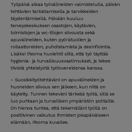
Työpäivä alkaa työvälineiden valmistelulla, päivän
tehtävien tarkistamisella ja tarvikkeiden
täydentämisellä. Päivään kuuluu
terveyskeskuksen osastojen, käytävien,
toimistojen ja wc-tilojen siivousta sekä
apuvälineiden, kuten pyörätuolien ja
rollaattoreiden, puhdistamista ja desinfiointia.
Lisäksi Ifeoma huolehtii siitä, että työ täyttää
hygienia- ja turvallisuusvaatimukset, ja tekee
tiivistä yhteistyötä työtovereidensa kanssa.
– Suosikkityötehtäväni on apuvälineiden ja
huoneiden siivous sen jälkeen, kun niitä on
käytetty. Tunnen tekeväni tärkeää työtä, sillä se
luo puhtaan ja turvallisen ympäristön potilaille.
On hienoa tuntea, että tekemälläni työllä on
positiivinen vaikutus ihmisten jokapäiväiseen
elämään, Ifeoma kuvailee.