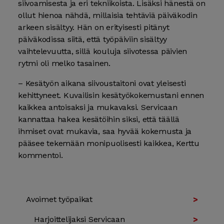
siivoamisesta ja eri tekniikoista. Lisäksi hänestä on
ollut hienoa nähdä, millaisia tehtäviä päiväkodin
arkeen sisältyy. Hän on erityisesti pitänyt
päiväkodissa siitä, että työpäiviin sisältyy
vaihtelevuutta, sillä kouluja siivotessa päivien
rytmi oli melko tasainen.
– Kesätyön aikana siivoustaitoni ovat yleisesti
kehittyneet. Kuvailisin kesätyökokemustani ennen
kaikkea antoisaksi ja mukavaksi. Servicaan
kannattaa hakea kesätöihin siksi, että täällä
ihmiset ovat mukavia, saa hyvää kokemusta ja
pääsee tekemään monipuolisesti kaikkea, Kerttu
kommentoi.
Avoimet työpaikat
Harjoit­teli­jaksi Servicaan