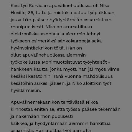
Kesätyö Servican apuvälinehuollossa oli Niko
Hoville, 35, tuttu ja mieluisa paluu työpaikkaan,
jossa hän pääsee hyödyntämään osaamistaan
monipuolisesti. Niko on ammatiltaan
elektroniikka-asentaja ja aiemmin tehnyt
työkseen esimerkiksi sähkökaappeja sekä
hyvinvointiteknikon töitä. Hän on
ollut apuvälinehuollossa aiemmin
työkokeilussa Monimuotoistuvat työyhteisöt -
hankkeen kautta, jonka myötä hän jäi myös viime
kesäksi kesätöihin. Tänä vuonna mahdollisuus
kesätöihin aukesi jälleen, ja Niko aloittikin työt
hyvillä mielin.
Apuvälinemekaanikon tehtävässä Nikoa
kiinnostaa eniten se, että työssä pääsee tekemään
ja näkemään monipuolisesti
kaikkea, ja hyödyntämään aiemmin hankittua
osaamista. Hän aloittaa työt aamulla