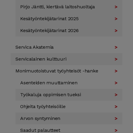
Pirjo Jäntti, kiertävä laitos­huoltaja
Kesä­työn­tekijä­tarinat 2025
Kesä­työn­tekijä­tarinat 2026
Servica Akatemia
Servica­lainen kulttuuri
Monimuotoistuvat työyhteisöt -hanke
Asenteiden muuttaminen
Työkaluja oppimisen tueksi
Ohjeita työyhteisöille
Arvon syntyminen
Saadut palautteet