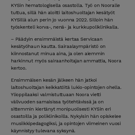
KYSin hematologisella osastolla. Työ on Nooralle
tuttua, sillä hän aloitti laitoshuoltajan kesätyöt
KYSillä alun perin jo vuonna 2022. Silloin hän
työskenteli korva-, nenä- ja kurkkupoliklinikalla.
– Päädyin ensimmäistä kertaa Servicaan
kesätyöhaun kautta. Sairaalaympäristö on
kiinnostanut minua aina, ja olen aiemmin
harkinnut myös sairaanhoitajan ammattia, Noora
kertoo.
Ensimmäisen kesän jälkeen hän jatkoi
laitoshuoltajan keikkatöitä lukio-opintojen ohella.
Ylioppilaaksi valmistuttuaan Noora vietti
välivuoden samaisissa työtehtävissä ja on
sittemmin kiertänyt monipuolisesti KYSin eri
osastoilla ja poliklinikoilla. Nykyisin hän opiskelee
musiikkipedagogiksi, ja opintojen viimeinen vuosi
käynnistyy tulevana syksynä.