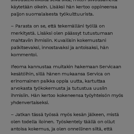
käytetään oikein. Lisäksi hän kertoo oppineensa
paljon suomalaisesta työkulttuurista.
– Parasta on se, että tekemälläni työllä on
merkitystä. Lisäksi olen päässyt tutustumaan
mahtaviin ihmisiin. Kuvailisin kokemustani
palkitsevaksi, innostavaksi ja antoisaksi, hän
kommentoi.
Ifeoma kannustaa muitakin hakemaan Servicaan
kesätöihin, sillä hänen mukaansa Servica on
erinomainen paikka oppia uutta, kartuttaa
arvokasta työkokemusta ja tutustua uusiin
ihmisiin. Hän kertoo kokeneensa työyhteisön myös
yhdenvertaiseksi.
– Jatkan tässä työssä myös kesän jälkeen, mistä
olen todella iloinen. Työskentely täällä on ollut
antoisa kokemus, ja olen onnellinen siitä, että