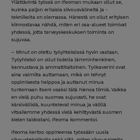
Yllättävintä työssä on Ifeoman mukaan ollut se,
kuinka paljon erilaisia siivousvälineitä ja -
tekniikoita on olemassa. Hänestä on ollut erityisen
kiinnostavaa nähdä, miten eri osa-alueet toimivat
yhdessä, jotta terveyskeskuksen toiminta on
sujuvaa.
– Minut on otettu työyhteisössä hyvin vastaan.
Työyhteisö on ollut todella lämminhenkinen,
kannustava ja ammattitaitoinen. Työkaverini ovat
aina valmiita auttamaan, mikä on tehnyt
oppimisesta helppoa ja auttanut minua
tuntemaan itseni osaksi tätä hienoa tiimiä. Vaikka
en vielä puhu suomea sujuvasti, he ovat
kärsivällisiä, kuuntelevat minua ja välillä
vitsailemme yhdessä vielä kehittyvästä suomen
kielen taidostani, Ifeoma kommentoi.
Ifeoma kertoo oppineensa työssään uusia
siivoustekniikoita sekä siitä, miten siivousaineita