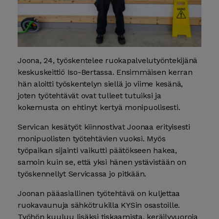
Joona, 24, työskentelee ruokapalvelutyöntekijänä
keskuskeittiö Iso-Bertassa. Ensimmäisen kerran
hän aloitti työskentelyn siellä jo viime kesänä,
joten työtehtävät ovat tulleet tutuiksi ja
kokemusta on ehtinyt kertyä monipuolisesti.
Servican kesätyöt kiinnostivat Joonaa erityisesti
monipuolisten työtehtävien vuoksi. Myös
työpaikan sijainti vaikutti päätökseen hakea,
samoin kuin se, että yksi hänen ystävistään on
työskennellyt Servicassa jo pitkään.
Joonan pääasiallinen työtehtävä on kuljettaa
ruokavaunuja sähkötrukilla KYSin osastoille.
Työhön kuuluu lisäksi tiskaamista, keräilyvuoroja