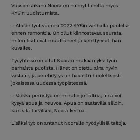
Vuosien aikana Noora on nähnyt läheltä myös
KYSin uudistumista.
– Aloitin työt vuonna 2022 KYSin vanhalla puolella
ennen remonttia. On ollut kiinnostavaa seurata,
miten tilat ovat muuttuneet ja kehittyneet, hän
kuvailee.
Työyhteisö on ollut Nooran mukaan yksi työn
parhaista puolista. Hänet on otettu aina hyvin
vastaan, ja perehdytys on hoidettu huolellisesti
jokaisessa uudessa työpisteessä.
– Vaikka perustyö on minulle jo tuttua, aina voi
kysyä apua ja neuvoa. Apua on saatavilla silloin,
kun sitä tarvitsee, Noora kertoo.
Lisäksi työ on antanut Nooralle hyödyllisiä taitoja.