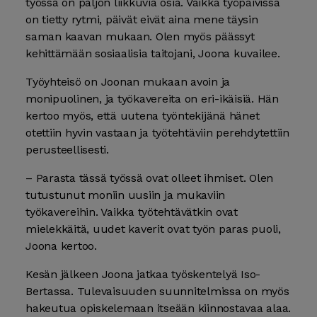
työssä on paljon liikkuvia osia. Vaikka työpäivissä
on tietty rytmi, päivät eivät aina mene täysin
saman kaavan mukaan. Olen myös päässyt
kehittämään sosiaalisia taitojani, Joona kuvailee.
Työyhteisö on Joonan mukaan avoin ja
monipuolinen, ja työkavereita on eri-ikäisiä. Hän
kertoo myös, että uutena työntekijänä hänet
otettiin hyvin vastaan ja työtehtäviin perehdytettiin
perusteellisesti.
– Parasta tässä työssä ovat olleet ihmiset. Olen
tutustunut moniin uusiin ja mukaviin
työkavereihin. Vaikka työtehtävätkin ovat
mielekkäitä, uudet kaverit ovat työn paras puoli,
Joona kertoo.
Kesän jälkeen Joona jatkaa työskentelyä Iso-
Bertassa. Tulevaisuuden suunnitelmissa on myös
hakeutua opiskelemaan itseään kiinnostavaa alaa.