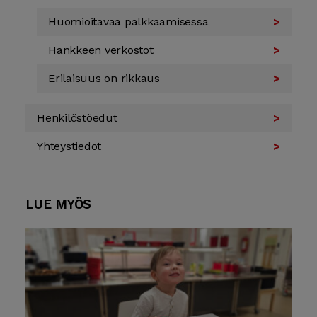
Huomioitavaa palkkaamisessa
Hankkeen verkostot
Erilaisuus on rikkaus
Henkilöstö­edut
Yhteys­tiedot
LUE MYÖS