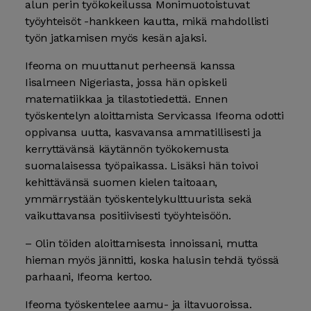
alun perin työkokeilussa Monimuotoistuvat
työyhteisöt -hankkeen kautta, mikä mahdollisti
työn jatkamisen myös kesän ajaksi.
Ifeoma on muuttanut perheensä kanssa
Iisalmeen Nigeriasta, jossa hän opiskeli
matematiikkaa ja tilastotiedettä. Ennen
työskentelyn aloittamista Servicassa Ifeoma odotti
oppivansa uutta, kasvavansa ammatillisesti ja
kerryttävänsä käytännön työkokemusta
suomalaisessa työpaikassa. Lisäksi hän toivoi
kehittävänsä suomen kielen taitoaan,
ymmärrystään työskentelykulttuurista sekä
vaikuttavansa positiivisesti työyhteisöön.
– Olin töiden aloittamisesta innoissani, mutta
hieman myös jännitti, koska halusin tehdä työssä
parhaani, Ifeoma kertoo.
Ifeoma työskentelee aamu- ja iltavuoroissa.