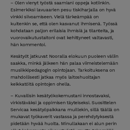
– Olen vienyt työstä saamiani oppeja kotiinkin.
Esimerkiksi lavuaarien pesu tiskiharjalla on hyvä
vinkki siivoamiseen. Vielä tärkeämpää on
kuitenkin se, että olen kasvanut ihmisenä. Työssä
kohdataan paljon erilaisia ihmisiä ja tilanteita, ja
vuorovaikutustaitoni ovat kehittyneet valtavasti,
hän kommentoi.
Kesätyöt jatkuvat Nooralla elokuun puoleen väliin
saakka, minkä jälkeen hän palaa viimeistelemään
musiikkipedagogin opintojaan. Tarkoituksena on
mahdollisesti jatkaa myös laitoshuoltajan
keikkatöitä opintojen ohella.
– Kuvailisin kesätyökokemustani innostavaksi,
virkistäväksi ja oppimisen täyteiseksi. Suosittelen
Servicaa kesätyöpaikkana muillekin, sillä täällä on
mukavat työkaverit vastassa ja perehdytyksestä
pidetään hyvää huolta. Minullakaan ei alun perin