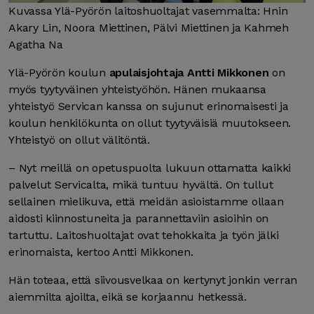
Kuvassa Ylä-Pyörön laitoshuoltajat vasemmalta: Hnin
Akary Lin, Noora Miettinen, Pälvi Miettinen ja Kahmeh
Agatha Na
Ylä-Pyörön koulun
apulaisjohtaja Antti Mikkonen
on
myös tyytyväinen yhteistyöhön. Hänen mukaansa
yhteistyö Servican kanssa on sujunut erinomaisesti ja
koulun henkilökunta on ollut tyytyväisiä muutokseen.
Yhteistyö on ollut välitöntä.
– Nyt meillä on opetuspuolta lukuun ottamatta kaikki
palvelut Servicalta, mikä tuntuu hyvältä. On tullut
sellainen mielikuva, että meidän asioistamme ollaan
aidosti kiinnostuneita ja parannettaviin asioihin on
tartuttu. Laitoshuoltajat ovat tehokkaita ja työn jälki
erinomaista, kertoo Antti Mikkonen.
Hän toteaa, että siivousvelkaa on kertynyt jonkin verran
aiemmilta ajoilta, eikä se korjaannu hetkessä.