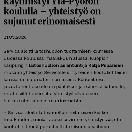
käynnistyi Ylä-Pyörön
koululla – yhteistyö on
sujunut erinomaisesti
21.05.2026
Servica aloitti laitoshuollon tuottamisen kolmessa
uudessa koulussa maaliskuun alussa. Kuopion
kaupungin
laitoshuollon asiantuntija Katja Piiparisen
mukaan yhteistyö Servicalle siirtyneiden koulukohteiden
kanssa on sujunut erinomaisesti. Kohteet ovat
jakautuneet usealle eri päällikkö- ja esihenkilöalueelle,
mutta siitä huolimatta yhteistyö siivouksen
haltuunotossa on ollut erinomaista.
– Servica aloitti laitoshuollon hoitamisen kesken
lukukauden, minkä vuoksi sovimme yhteistyössä, ettei
kouluihin tehdä perusteellista siivousta vaihdon