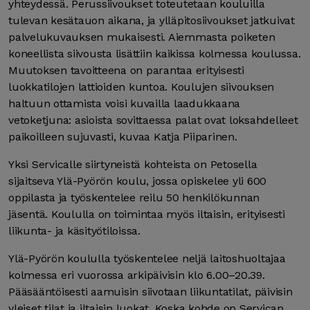
yhteydessä. Perussiivoukset toteutetaan kouluilla
tulevan kesätauon aikana, ja ylläpitosiivoukset jatkuivat
palvelukuvauksen mukaisesti. Aiemmasta poiketen
koneellista siivousta lisättiin kaikissa kolmessa koulussa.
Muutoksen tavoitteena on parantaa erityisesti
luokkatilojen lattioiden kuntoa. Koulujen siivouksen
haltuun ottamista voisi kuvailla laadukkaana
vetoketjuna: asioista sovittaessa palat ovat loksahdelleet
paikoilleen sujuvasti, kuvaa Katja Piiparinen.
Yksi Servicalle siirtyneistä kohteista on Petosella
sijaitseva Ylä-Pyörön koulu, jossa opiskelee yli 600
oppilasta ja työskentelee reilu 50 henkilökunnan
jäsentä. Koululla on toimintaa myös iltaisin, erityisesti
liikunta- ja käsityötiloissa.
Ylä-Pyörön koululla työskentelee neljä laitoshuoltajaa
kolmessa eri vuorossa arkipäivisin klo 6.00–20.39.
Pääsääntöisesti aamuisin siivotaan liikuntatilat, päivisin
yleiset tilat ja iltaisin luokat. Koska kohde on Servican