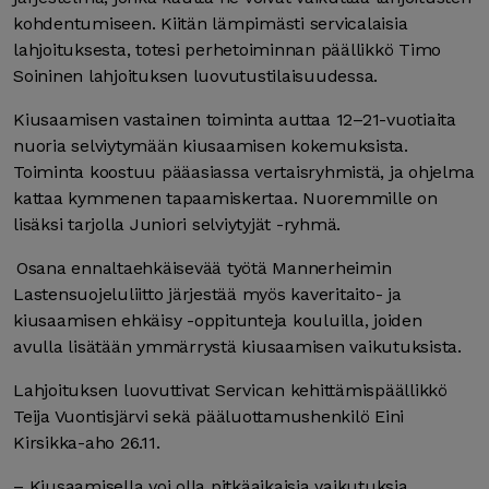
kohdentumiseen. Kiitän lämpimästi servicalaisia
lahjoituksesta, totesi perhetoiminnan päällikkö Timo
Soininen lahjoituksen luovutustilaisuudessa.
Kiusaamisen vastainen toiminta auttaa 12–21-vuotiaita
nuoria selviytymään kiusaamisen kokemuksista.
Toiminta koostuu pääasiassa vertaisryhmistä, ja ohjelma
kattaa kymmenen tapaamiskertaa. Nuoremmille on
lisäksi tarjolla Juniori selviytyjät -ryhmä.
Osana ennaltaehkäisevää työtä Mannerheimin
Lastensuojeluliitto järjestää myös kaveritaito- ja
kiusaamisen ehkäisy -oppitunteja kouluilla, joiden
avulla lisätään ymmärrystä kiusaamisen vaikutuksista.
Lahjoituksen luovuttivat Servican kehittämispäällikkö
Teija Vuontisjärvi sekä pääluottamushenkilö Eini
Kirsikka-aho 26.11.
– Kiusaamisella voi olla pitkäaikaisia vaikutuksia