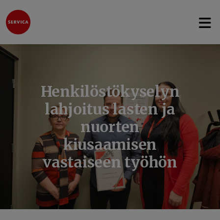
Avaa 
Hyppää sisältöön
Henkilöstökyselyn
lahjoitus lasten ja
nuorten
kiusaamisen
vastaiseen työhön