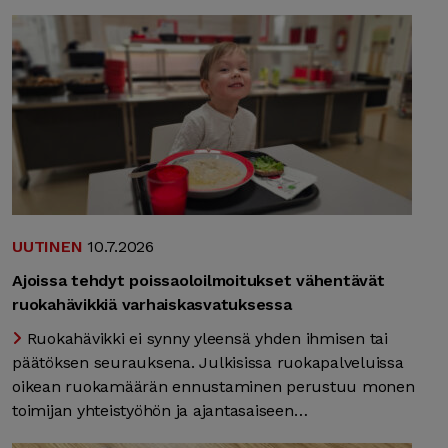
UUTINEN
10.7.2026
Ajoissa tehdyt poissaoloilmoitukset vähentävät
ruokahävikkiä varhaiskasvatuksessa
Ruokahävikki ei synny yleensä yhden ihmisen tai
päätöksen seurauksena. Julkisissa ruokapalveluissa
oikean ruokamäärän ennustaminen perustuu monen
toimijan yhteistyöhön ja ajantasaiseen…