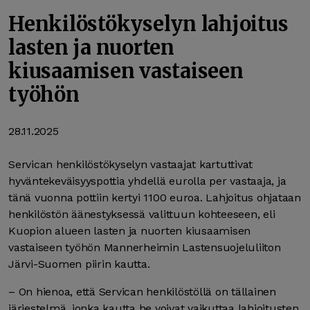
Henkilöstökyselyn lahjoitus
lasten ja nuorten
kiusaamisen vastaiseen
työhön
28.11.2025
Servican henkilöstökyselyn vastaajat kartuttivat
hyväntekeväisyyspottia yhdellä eurolla per vastaaja, ja
tänä vuonna pottiin kertyi 1100 euroa. Lahjoitus ohjataan
henkilöstön äänestyksessä valittuun kohteeseen, eli
Kuopion alueen lasten ja nuorten kiusaamisen
vastaiseen työhön Mannerheimin Lastensuojeluliiton
Järvi-Suomen piirin kautta.
– On hienoa, että Servican henkilöstöllä on tällainen
järjestelmä, jonka kautta he voivat vaikuttaa lahjoitusten