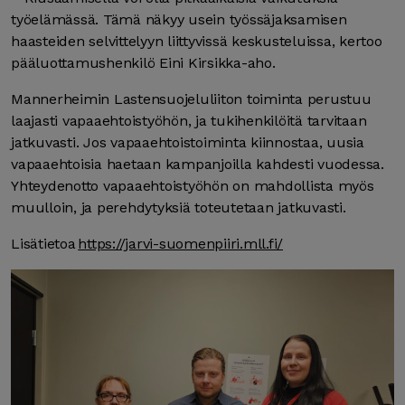
työelämässä. Tämä näkyy usein työssäjaksamisen
haasteiden selvittelyyn liittyvissä keskusteluissa, kertoo
pääluottamushenkilö Eini Kirsikka-aho.
Mannerheimin Lastensuojeluliiton toiminta perustuu
laajasti vapaaehtoistyöhön, ja tukihenkilöitä tarvitaan
jatkuvasti. Jos vapaaehtoistoiminta kiinnostaa, uusia
vapaaehtoisia haetaan kampanjoilla kahdesti vuodessa.
Yhteydenotto vapaaehtoistyöhön on mahdollista myös
muulloin, ja perehdytyksiä toteutetaan jatkuvasti.
Lisätietoa
https://jarvi-suomenpiiri.mll.fi/