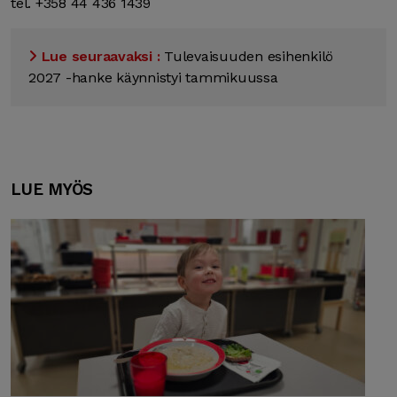
tel. +358 44 436 1439
Lue seuraavaksi :
Tulevaisuuden esihenkilö
2027 -hanke käynnistyi tammikuussa
LUE MYÖS