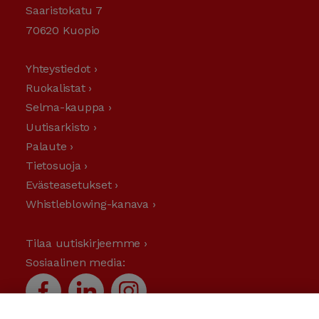
Saaristokatu 7
70620 Kuopio
Yhteystiedot ›
Ruokalistat ›
Selma-kauppa ›
Uutisarkisto ›
Palaute ›
Tietosuoja ›
Evästeasetukset ›
Whistleblowing-kanava ›
Tilaa uutiskirjeemme ›
Sosiaalinen media: