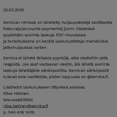
25.02.2026
Servican nimissä on lähetetty huijausviestejä osoitteesta
faktura(a)accounts-payments[.]com. Viesteissä
pyydetään avoimia laskuja PDF-muodossa
ja tarkoituksena on kerätä laskutustietoja mahdollisia
jatkohuijauksia varten
Servica ei lähetä tällaisia pyyntöjä, eikä viesteihin pidä
reagoida. Jos saat vastaavan viestin, älä lähetä avoimia
laskuja lähettäjälle sähköpostilla. Servican sähköpostit
tulevat aina osoitteista, joiden loppuosa on @servica.fi.
Lisätiedot laskutukseen liittyvissä asioissa:
Ritva Hätinen
talouspäällikkö
ritva.hatinen@servica.fi
p. 044 436 1439