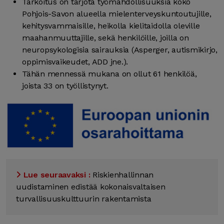
Tarkoitus on tarjota työmahdollisuuksia koko
Pohjois-Savon alueella mielenterveyskuntoutujille,
kehitysvammaisille, heikolla kielitaidolla oleville
maahanmuuttajille, sekä henkilöille, joilla on
neuropsykologisia sairauksia (Asperger, autismikirjo,
oppimisvaikeudet, ADD jne.).
Tähän mennessä mukana on ollut 61 henkilöä,
joista 33 on työllistynyt.
Lue seuraavaksi :
Riskienhallinnan
uudistaminen edistää kokonaisvaltaisen
turvallisuuskulttuurin rakentamista