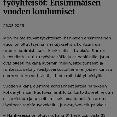
työyhteisöt: Ensimmäisen
vuoden kuulumiset
26.08.2025
Monimuotoistuvat työyhteisöt -hankkeen ensimmäinen
vuosi on ollut täynnä merkityksellisiä kohtaamisia,
uuden oppimista sekä konkreettisia tuloksia. Suurin
kiitos tästä kuuluu työyhteisöille ja esihenkilöille, jotka
ovat olleet mukana avoimin mielin, sitoutuneesti ja
rohkeasti, sekä yhteistyöverkostoillemme, joiden kanssa
olemme tehneet tiivistä ja hedelmällistä yhteistyötä.
Vuoden aikana olemme kohdanneet satoja hankkeen
kohderyhmään kuuluvia henkilöitä, kartoittaneet heidän
osaamistaan ja tarpeitaan, sekä osalle heistä olemme
löytäneet sopivia työkokeilu- ja avotyökokeilupaikkoja.
– Hankkeessa on ollut mukana 61 henkilöä, joista 33