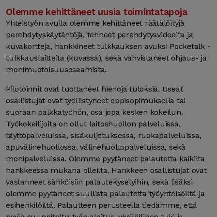
Olemme kehittäneet uusia toimintatapoja
Yhteistyön avulla olemme kehittäneet räätälöityjä
perehdytyskäytäntöjä, tehneet perehdytysvideoita ja
kuvakortteja, hankkineet tulkkauksen avuksi Pocketalk -
tulkkauslaitteita (kuvassa), sekä vahvistaneet ohjaus- ja
monimuotoisuusosaamista.
Pilotoinnit ovat tuottaneet hienoja tuloksia. Useat
osallistujat ovat työllistyneet oppisopimuksella tai
suoraan palkkatyöhön, osa jopa kesken kokeilun.
Työkokeilijoita on ollut laitoshuollon palveluissa,
täyttöpalveluissa, sisäkuljetuksessa, ruokapalveluissa,
apuvälinehuollossa, välinehuoltopalveluissa, sekä
monipalveluissa. Olemme pyytäneet palautetta kaikilta
hankkeessa mukana olleilta. Hankkeen osallistujat ovat
vastanneet sähköisiin palautekyselyihin, sekä lisäksi
olemme pyytäneet suullista palautetta työyhteisöiltä ja
esihenkilöiltä. Palautteen perusteella tiedämme, että
hyvin suunniteltu työn aloitus, yksilöllinen tuki ja