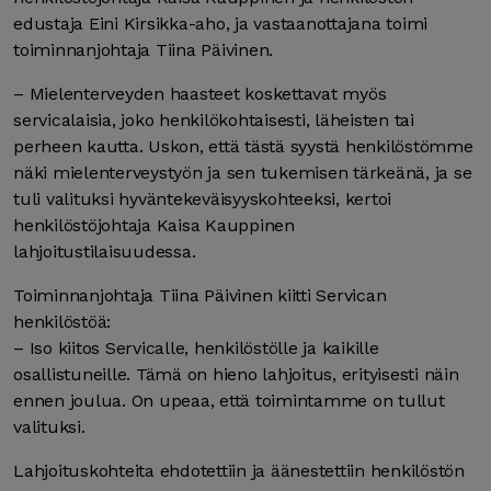
edustaja Eini Kirsikka-aho, ja vastaanottajana toimi
toiminnanjohtaja Tiina Päivinen.
– Mielenterveyden haasteet koskettavat myös
servicalaisia, joko henkilökohtaisesti, läheisten tai
perheen kautta. Uskon, että tästä syystä henkilöstömme
näki mielenterveystyön ja sen tukemisen tärkeänä, ja se
tuli valituksi hyväntekeväisyyskohteeksi, kertoi
henkilöstöjohtaja Kaisa Kauppinen
lahjoitustilaisuudessa.
Toiminnanjohtaja Tiina Päivinen kiitti Servican
henkilöstöä:
– Iso kiitos Servicalle, henkilöstölle ja kaikille
osallistuneille. Tämä on hieno lahjoitus, erityisesti näin
ennen joulua. On upeaa, että toimintamme on tullut
valituksi.
Lahjoituskohteita ehdotettiin ja äänestettiin henkilöstön