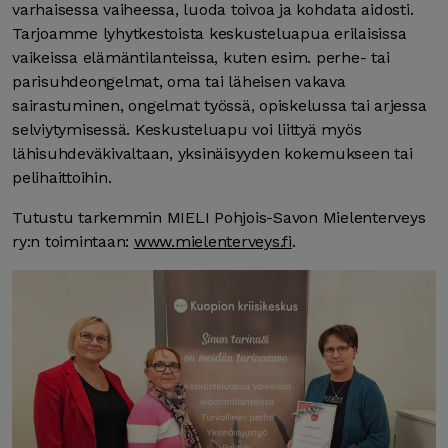
varhaisessa vaiheessa, luoda toivoa ja kohdata aidosti.
Tarjoamme lyhytkestoista keskusteluapua erilaisissa
vaikeissa elämäntilanteissa, kuten esim. perhe- tai
parisuhdeongelmat, oma tai läheisen vakava
sairastuminen, ongelmat työssä, opiskelussa tai arjessa
selviytymisessä. Keskusteluapu voi liittyä myös
lähisuhdeväkivaltaan, yksinäisyyden kokemukseen tai
pelihaittoihin.
Tutustu tarkemmin MIELI Pohjois-Savon Mielenterveys
ry:n toimintaan:
www.mielenterveys.fi
.