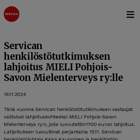
Avaa 
Hyppää sisältöön
Servican
henkilöstötutkimuksen
lahjoitus MIELI Pohjois-
Savon Mielenterveys ry:lle
19.11.2024
Tänä vuonna Servican henkilöstötutkimuksen vastaajat
valitsivat lahjoituskohteeksi MIELI Pohjois-Savon
Mielenterveys ry:n, jolle luovutettiin1100 euron lahjoitus.
Lahjoituksen luovuttivat perjantaina 15.11. Servican
henkilöstöjohtaja Kaisa Kauppinen ja henkilöstön