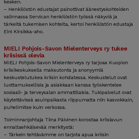
kesken.
– Henkilöstön edustajat painottivat äänestyskohteiden
valinnassa Servican henkilöstön työssä näkyviä ja
tärkeitä tukemisen kohteita, kertoi henkilöstön edustaja
Eini Kirsikka-aho.
MIELI Pohjois-Savon Mielenterveys ry tukee
kriisissä olevia
MIELI Pohjois-Savon Mielenterveys ry tarjoaa Kuopion
kriisikeskuksella maksutonta ja anonyymiä
keskustelutukea kriisin kohdatessa. Keskustelut ovat
luottamuksellisia ja asiakkaan kanssa työskentelee
sosiaali- ja terveysalan ammattilaisia. Tukipalvelut ovat
käytettävissä asuinpaikasta riippumatta niin kasvokkain,
puhelimitse kuin verkossa.
Toiminnanjohtaja Tiina Päivinen korostaa kriisiavun
ennaltaehkäisevää merkitystä:
– Tärkein tehtävämme on tarjota apua kriisin