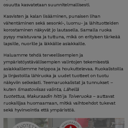
osuutta kasvatetaan suunnitelmallisesti.
Kasvisten ja kalan lisääminen, punaisen lihan
vähentäminen sekä sesonki-, luomu- ja lähituotteiden
korostaminen näkyvät jo lautasella. Samalla ruoka
pysyy maistuvana ja tuttuna, mikä on erityisen tärkeää
lapsille, nuorille ja iäkkäille asiakkaille.
Haluamme tehdä terveellisempien ja
ympäristöystävällisempien valintojen tekemisestä
asiakkaillemme helppoa ja houkuttelevaa. Ruokalistoilla
ja linjastoilla lähiruoka ja uudet tuotteet on tuotu
näkyviin selkeästi. Teemaruokalistat ja tunnukset –
kuten
Ilmastoviisas valinta
,
Lähellä
tuotettua
,
Makuraadin hitti
ja
Toiveruoka
– auttavat
ruokailijaa huomaamaan, mitkä vaihtoehdot tukevat
sekä hyvinvointia että ympäristöä.