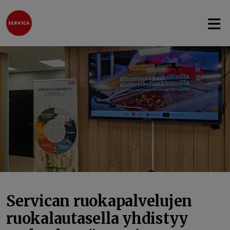
Avaa 
Hyppää sisältöön
Servican ruokapalvelujen
ruokalautasella yhdistyy