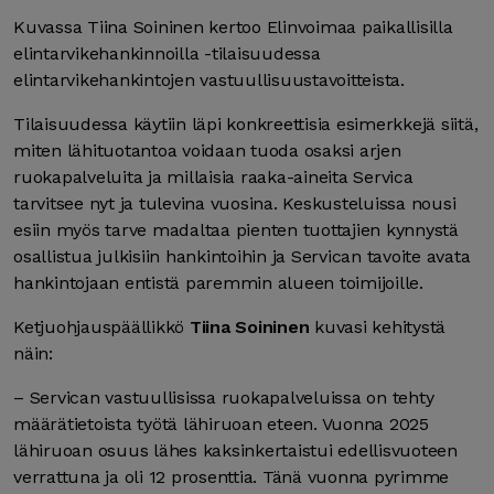
Kuvassa Tiina Soininen kertoo Elinvoimaa paikallisilla
elintarvikehankinnoilla -tilaisuudessa
elintarvikehankintojen vastuullisuustavoitteista.
Tilaisuudessa käytiin läpi konkreettisia esimerkkejä siitä,
miten lähituotantoa voidaan tuoda osaksi arjen
ruokapalveluita ja millaisia raaka-aineita Servica
tarvitsee nyt ja tulevina vuosina. Keskusteluissa nousi
esiin myös tarve madaltaa pienten tuottajien kynnystä
osallistua julkisiin hankintoihin ja Servican tavoite avata
hankintojaan entistä paremmin alueen toimijoille.
Ketjuohjauspäällikkö
Tiina Soininen
kuvasi kehitystä
näin:
– Servican vastuullisissa ruokapalveluissa on tehty
määrätietoista työtä lähiruoan eteen. Vuonna 2025
lähiruoan osuus lähes kaksinkertaistui edellisvuoteen
verrattuna ja oli 12 prosenttia. Tänä vuonna pyrimme