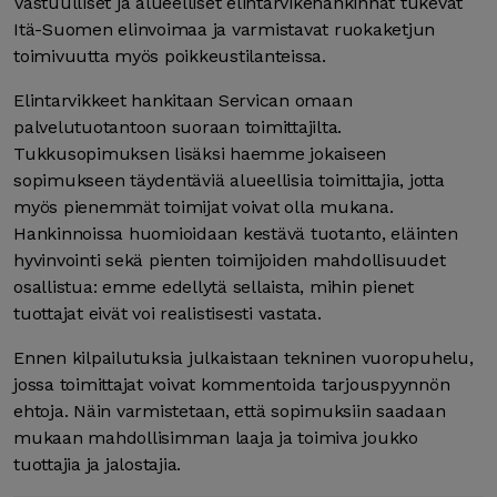
Vastuulliset ja alueelliset elintarvikehankinnat tukevat
Itä-Suomen elinvoimaa ja varmistavat ruokaketjun
toimivuutta myös poikkeustilanteissa.
Elintarvikkeet hankitaan Servican omaan
palvelutuotantoon suoraan toimittajilta.
Tukkusopimuksen lisäksi haemme jokaiseen
sopimukseen täydentäviä alueellisia toimittajia, jotta
myös pienemmät toimijat voivat olla mukana.
Hankinnoissa huomioidaan kestävä tuotanto, eläinten
hyvinvointi sekä pienten toimijoiden mahdollisuudet
osallistua: emme edellytä sellaista, mihin pienet
tuottajat eivät voi realistisesti vastata.
Ennen kilpailutuksia julkaistaan tekninen vuoropuhelu,
jossa toimittajat voivat kommentoida tarjouspyynnön
ehtoja. Näin varmistetaan, että sopimuksiin saadaan
mukaan mahdollisimman laaja ja toimiva joukko
tuottajia ja jalostajia.