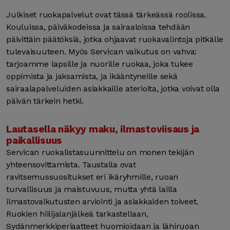
Julkiset ruokapalvelut ovat tässä tärkeässä roolissa.
Kouluissa, päiväkodeissa ja sairaaloissa tehdään
päivittäin päätöksiä, jotka ohjaavat ruokavalintoja pitkälle
tulevaisuuteen. Myös Servican vaikutus on vahva:
tarjoamme lapsille ja nuorille ruokaa, joka tukee
oppimista ja jaksamista, ja ikääntyneille sekä
sairaalapalveluiden asiakkaille aterioita, jotka voivat olla
päivän tärkein hetki.
Lautasella näkyy maku, ilmastoviisaus ja
paikallisuus
Servican ruokalistasuunnittelu on monen tekijän
yhteensovittamista. Taustalla ovat
ravitsemussuositukset eri ikäryhmille, ruoan
turvallisuus ja maistuvuus, mutta yhtä lailla
ilmastovaikutusten arviointi ja asiakkaiden toiveet.
Ruokien hiilijalanjälkeä tarkastellaan,
Sydänmerkkiperiaatteet huomioidaan ja lähiruoan