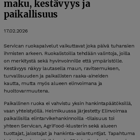
maku, kestävyys ja
paikallisuus
17.02.2026
Servican ruokapalvelut vaikuttavat joka päivä tuhansien
ihmisten arkeen. Ruokalistoilla tehdään valintoja, joilla
on merkitystä sekä hyvinvoinnille että ympäristölle.
Kestävyys näkyy lautasella maun, ravitsemuksen,
turvallisuuden ja paikallisten raaka-aineiden
kautta, mutta myös alueen elinvoimana ja
huoltovarmuutena.
Paikallinen ruoka ei vahvistu yksin hankintapäätöksillä,
vaan yhteistyöllä. Helmikuussa järjestetty Elinvoimaa
paikallisilla elintarvikehankinnoilla -tilaisuus toi
yhteen Servican, AgriFood-klusterin sekä alueen
tuottajat, jalostajat ja hankinta-asiantuntijat. Tapahtuma