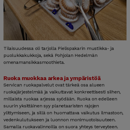
Tilaisuudessa oli tarjolla Pielispakarin mustikka- ja
puolukkakukkoja, sekä Pohjolan Hedelmän
omenamansikkasmoothieta.
Ruoka muokkaa arkea ja ympäristöä
Servican ruokapalvelut ovat tärkeä osa alueen
ruokajärjestelmää ja vaikuttavat konkreettisesti siihen,
millaista ruokaa arjessa syödään. Ruoka on edelleen
suurin yksittäinen syy planetaaristen rajojen
ylittymiseen, ja sillä on huomattava vaikutus ilmastoon,
vedenkulutukseen ja luonnon monimuotoisuuteen.
Samalla ruokavalinnoilla on suora yhteys terveyteen.