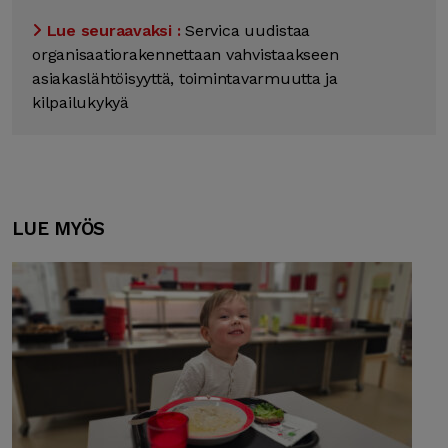
Lue seuraavaksi :
Servica uudistaa
organisaatiorakennettaan vahvistaakseen
asiakaslähtöisyyttä, toimintavarmuutta ja
kilpailukykyä
LUE MYÖS