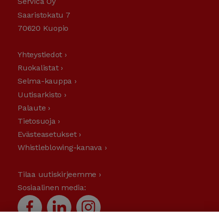
Servica Oy
Saaristokatu 7
70620 Kuopio
Yhteystiedot ›
Ruokalistat ›
Selma-kauppa ›
Uutisarkisto ›
Palaute ›
Tietosuoja ›
Evästeasetukset ›
Whistleblowing-kanava ›
Tilaa uutiskirjeemme ›
Sosiaalinen media: