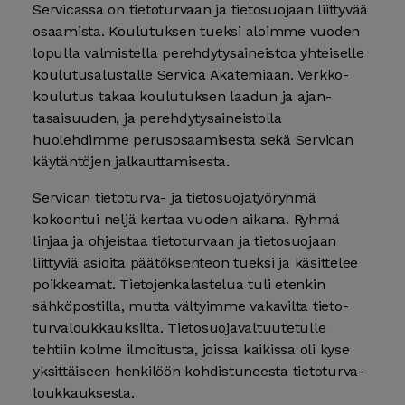
Servicassa on tieto­turvaan ja tieto­suojaan liittyvää
osaamista. Koulutuksen tueksi aloimme vuoden
lopulla valmistella perehdytys­aineistoa yhteiselle
koulutus­alustalle Servica Akatemiaan. Verkko­
koulutus takaa koulutuksen laadun ja ajan­
tasaisuuden, ja perehdytys­aineistolla
huolehdimme perus­osaamisesta sekä Servican
käytäntöjen jalkauttamisesta.
Servican tietoturva- ja tieto­suoja­työ­ryhmä
kokoontui neljä kertaa vuoden aikana. Ryhmä
linjaa ja ohjeistaa tieto­turvaan ja tieto­suojaan
liittyviä asioita päätöksen­teon tueksi ja käsittelee
poikkeamat. Tietojen­kalastelua tuli etenkin
sähkö­postilla, mutta vältyimme vakavilta tieto­
turva­loukkauksilta. Tieto­suoja­valtuutetulle
tehtiin kolme ilmoitusta, joissa kaikissa oli kyse
yksittäiseen henkilöön kohdistuneesta tieto­turva­
loukkauksesta.