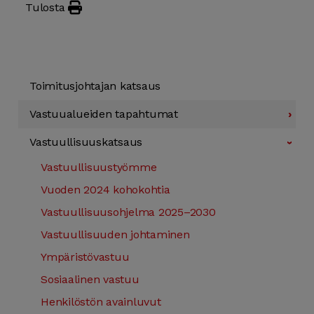
Tulosta
Toimitus­johtajan katsaus
Vastuu­alueiden tapahtumat
›
Vastuullisuus­katsaus
›
Vastuullisuus­työmme
Vuoden 2024 koho­kohtia
Vastuullisuus­ohjelma 2025–2030
Vastuullisuuden johtaminen
Ympäristö­vastuu
Sosiaalinen vastuu
Henkilöstön avainluvut