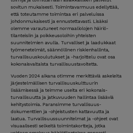
sovitun mukaisesti. Toiminta­varmuus edellyttää,
että toteutamme toimintaa eri palveluissa
johdon­mukaisesti ja ennustettavasti. Lisäksi
olemme varautuneet normaali­olojen häiriö­
tilanteisiin ja poikkeus­oloihin yhteisten
suunnitelmien avulla. Turvalliset ja laadukkaat
työ­menetelmät, säännöllinen riskien­hallinta,
turvallisuus­koulutukset ja -harjoittelu ovat osa
kokonais­valtaista turvallisuus­tavoitetta.
Vuoden 2024 aikana otimme merkittäviä askeleita
järjestelmällisen turvallisuus­kulttuurin
lisäämisessä ja teimme useita eri kokonais­
turvallisuutta ja jatkuvuuden hallintaa lisääviä
kehitys­toimia. Paransimme turvallisuus­
dokumenttien ja -⁠ohjeistusten kattavuutta ja
laatua. Turvallisuus­suunnitelmat ja -⁠ohjeet ovat
visuaalisesti selkeitä toiminta­kortteja, jotka
voidaan omaksua häiriö­tilanteissa nopeasti.