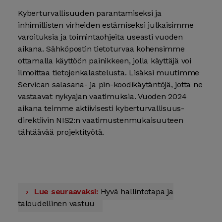
Kyberturvallisuuden parantamiseksi ja
inhimillisten virheiden estämiseksi julkaisimme
varoituksia ja toiminta­ohjeita useasti vuoden
aikana. Sähköpostin tieto­turvaa kohensimme
ottamalla käyttöön painikkeen, jolla käyttäjä voi
ilmoittaa tietojen­kalastelusta. Lisäksi muutimme
Servican sala­sana- ja pin-koodi­käytäntöjä, jotta ne
vastaavat nyky­ajan vaatimuksia. Vuoden 2024
aikana teimme aktiivisesti kyber­turvallisuus­
direktiivin NIS2:n vaatimusten­mukaisuuteen
tähtäävää projekti­työtä.
Lue seuraavaksi:
Hyvä hallinto­tapa ja
taloudellinen vastuu