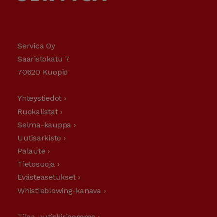
Servica Oy
Saaristokatu 7
70620 Kuopio
Yhteystiedot ›
Ruokalistat ›
Selma-kauppa ›
Uutisarkisto ›
Palaute ›
Tietosuoja ›
Evästeasetukset ›
Whistleblowing-kanava ›
Tilaa uutiskirjeemme ›