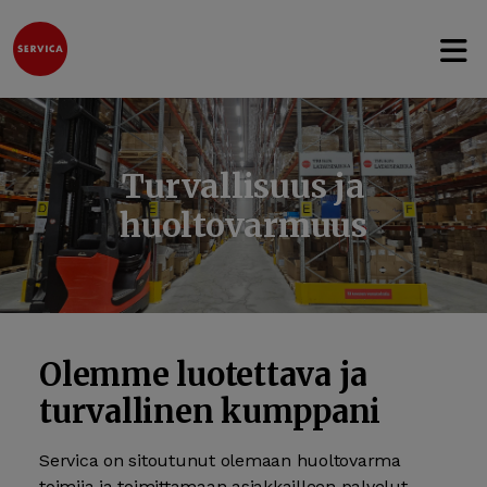
Avaa 
Hyppää sisältöön
Turvallisuus ja
huoltovarmuus
Olemme luotettava ja
turvallinen kumppani
Servica on sitoutunut olemaan huolto­varma
toimija ja toimittamaan asiakkailleen palvelut