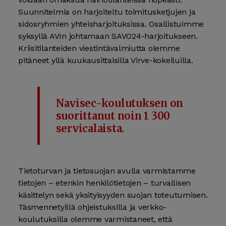
Suunnitelmia on harjoiteltu toimitus­ketjujen ja
sidos­ryhmien yhteis­harjoituksissa. Osallistuimme
syksyllä AVIn johtamaan SAVO24-harjoitukseen.
Kriisitilanteiden viestintä­valmiutta olemme
pitäneet yllä kuukausittaisilla Virve-kokeiluilla.
Navisec-koulutuksen on
suorittanut noin 1 300
servicalaista.
Tietoturvan ja tieto­suojan avulla varmistamme
tietojen – etenkin henkilö­tietojen – turvallisen
käsittelyn sekä yksityisyyden suojan toteutumisen.
Täsmennetyillä ohjeistuksilla ja verkko­
koulutuksilla olemme varmistaneet, että