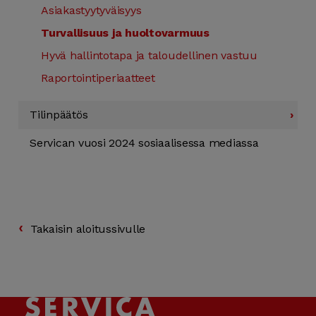
Asiakastyytyväisyys
Turvallisuus ja huoltovarmuus
Hyvä hallinto­tapa ja taloudellinen vastuu
Raportointi­periaatteet
Tilin­päätös
›
Servican vuosi 2024 sosiaalisessa mediassa
›
Takaisin aloitussivulle