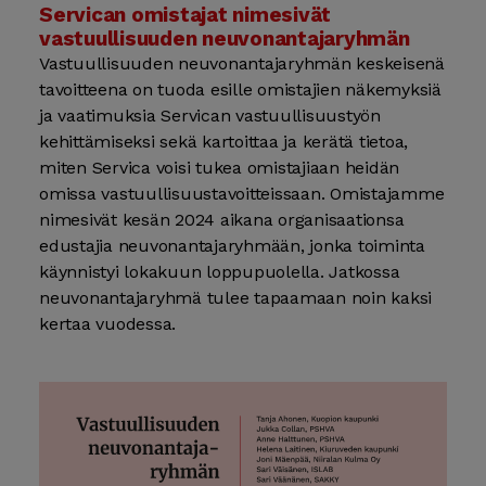
Servican omistajat nimesivät
vastuullisuuden neuvon­antaja­ryhmän
Vastuullisuuden neuvon­antaja­ryhmän keskeisenä
tavoitteena on tuoda esille omistajien näkemyksiä
ja vaatimuksia Servican vastuullisuus­työn
kehittämiseksi sekä kartoittaa ja kerätä tietoa,
miten Servica voisi tukea omistajiaan heidän
omissa vastuullisuus­tavoitteissaan. Omistajamme
nimesivät kesän 2024 aikana organisaationsa
edustajia neuvon­antaja­ryhmään, jonka toiminta
käynnistyi loka­kuun loppu­puolella. Jatkossa
neuvon­antaja­ryhmä tulee tapaamaan noin kaksi
kertaa vuodessa.