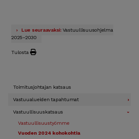
Lue seuraavaksi:
Vastuullisuus­ohjelma
2025–2030
Tulosta
Toimitus­johtajan katsaus
Vastuu­alueiden tapahtumat
›
Vastuullisuus­katsaus
›
Vastuullisuus­työmme
Vuoden 2024 koho­kohtia