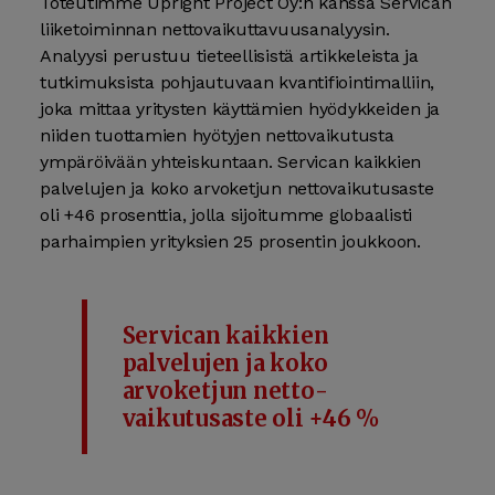
Toteutimme Upright Project Oy:n kanssa Servican
liike­toiminnan netto­vaikuttavuus­analyysin.
Analyysi perustuu tieteellisistä artikkeleista ja
tutkimuksista pohjautuvaan kvantifiointi­malliin,
joka mittaa yritysten käyttämien hyödykkeiden ja
niiden tuottamien hyötyjen netto­vaikutusta
ympäröivään yhteis­kuntaan. Servican kaikkien
palvelujen ja koko arvo­ketjun netto­vaikutus­aste
oli +46 prosenttia, jolla sijoitumme globaalisti
parhaimpien yrityksien 25 prosentin joukkoon.
Servican kaikkien
palvelujen ja koko
arvoketjun netto­
vaikutus­aste oli +46 %