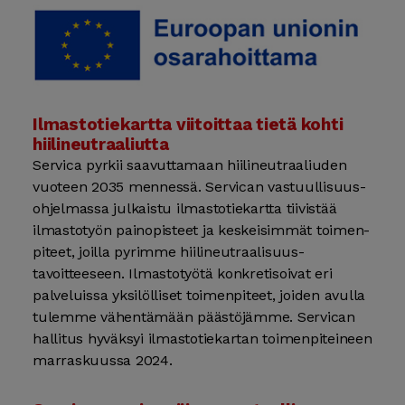
Ilmastotiekartta viitoittaa tietä kohti
hiili­neutraaliutta
Servica pyrkii saavuttamaan hiili­neutraaliuden
vuoteen 2035 mennessä. Servican vastuullisuus­
ohjelmassa julkaistu ilmasto­tie­kartta tiivistää
ilmasto­työn paino­pisteet ja keskeisimmät toimen­
piteet, joilla pyrimme hiili­neutraalisuus­
tavoitteeseen. Ilmasto­työtä konkretisoivat eri
palveluissa yksilölliset toimen­piteet, joiden avulla
tulemme vähentämään päästöjämme. Servican
hallitus hyväksyi ilmasto­tie­kartan toimen­piteineen
marras­kuussa 2024.