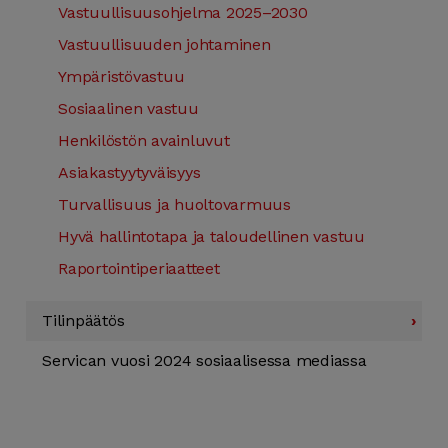
Vastuullisuus­ohjelma 2025–2030
Vastuullisuuden johtaminen
Ympäristö­vastuu
Sosiaalinen vastuu
Henkilöstön avainluvut
Asiakastyytyväisyys
Turvallisuus ja huoltovarmuus
Hyvä hallinto­tapa ja taloudellinen vastuu
Raportointi­periaatteet
Tilin­päätös
›
Servican vuosi 2024 sosiaalisessa mediassa