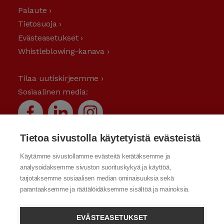
Palaute ›
Tietosuoja ›
Evästeasetukset ›
Whistleblowing-kanava ›
Tilaa uutiskirjeemme ›
Sosiaalinen media:
Tietoa sivustolla käytetyistä evästeistä
Käytämme sivustollamme evästeitä kerätäksemme ja
analysoidaksemme sivuston suorituskykyä ja käyttöä,
tarjotaksemme sosiaalisen median ominaisuuksia sekä
parantaaksemme ja räätälöidäksemme sisältöä ja mainoksia.
EVÄSTEASETUKSET