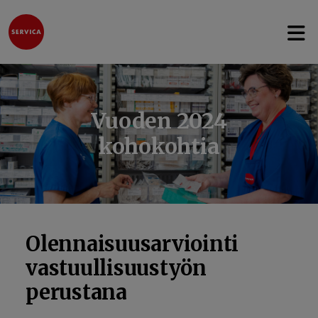
Avaa 
Hyppää sisältöön
Vuoden 2024
kohokohtia
Olennaisuusarviointi
vastuullisuustyön
perustana