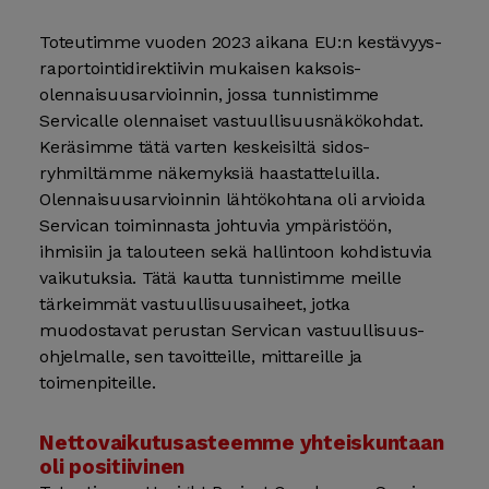
Toteutimme vuoden 2023 aikana EU:n kestävyys­­
raportointi­direktiivin mukaisen kaksois­
olennaisuus­arvioinnin, jossa tunnistimme
Servicalle olennaiset vastuullisuus­näkö­kohdat.
Keräsimme tätä varten keskeisiltä sidos­
ryhmiltämme näkemyksiä haastatteluilla.
Olennaisuus­arvioinnin lähtö­kohtana oli arvioida
Servican toiminnasta johtuvia ympäristöön,
ihmisiin ja talouteen sekä hallintoon kohdistuvia
vaikutuksia. Tätä kautta tunnistimme meille
tärkeimmät vastuullisuus­aiheet, jotka
muodostavat perustan Servican vastuullisuus­
ohjelmalle, sen tavoitteille, mittareille ja
toimenpiteille.
Nettovaikutusasteemme yhteis­kuntaan
oli positiivinen