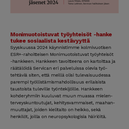
Monimuotoistuvat työyhteisöt -⁠hanke
tukee sosiaalista kestävyyttä
Syyskuussa 2024 käynnistimme kolmi­vuotisen
ESR+-rahoitteisen Moni­muotoistuvat työ­yhteisöt
-⁠hankkeen. Hankkeen tavoitteena on kartoittaa ja
räätälöidä Servican eri palveluissa olevia työ­
tehtäviä siten, että meillä olisi tulevaisuudessa
parempi työllistämis­mahdollisuus erilaisista
taustoista tuleville työn­tekijöille. Hankkeen
kohde­ryhmiin kuuluvat muun muassa mielen­
terveys­kuntoutujat, kehitys­vammaiset, maahan­
muuttajat, joiden kielitaito on heikko, sekä
henkilöt, joilla on neuro­psykologisia häiriöitä.