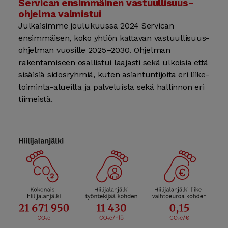
Servican ensimmäinen vastuullisuus­
ohjelma valmistui
Julkaisimme joulukuussa 2024 Servican
ensimmäisen, koko yhtiön kattavan vastuullisuus­
ohjelman vuosille 2025–2030. Ohjelman
rakentamiseen osallistui laajasti sekä ulkoisia että
sisäisiä sidos­ryhmiä, kuten asian­tuntijoita eri liike­
toiminta-alueilta ja palveluista sekä hallinnon eri
tiimeistä.